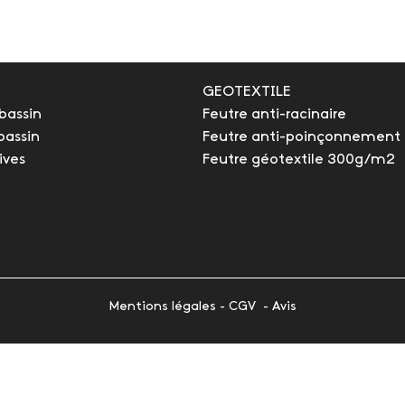
GEOTEXTILE
bassin
Feutre anti-racinaire
bassin
Feutre anti-poinçonnement
ives
Feutre géotextile 300g/m2
Mentions légales
-
CGV
-
Avis