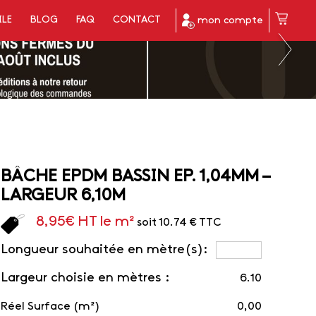
ILE
BLOG
FAQ
CONTACT
mon compte
BÂCHE EPDM BASSIN EP. 1,04MM –
LARGEUR 6,10M
8,95
€
HT le m²
soit 10.74 € TTC
Longueur souhaitée en mètre(s):
Largeur choisie en mètres :
6.10
Réel Surface (m²)
0,00