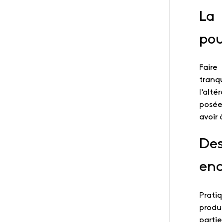
La
pou
Faire
tranqu
l’alt
posée
avoir 
Des
enc
Prati
prod
parti