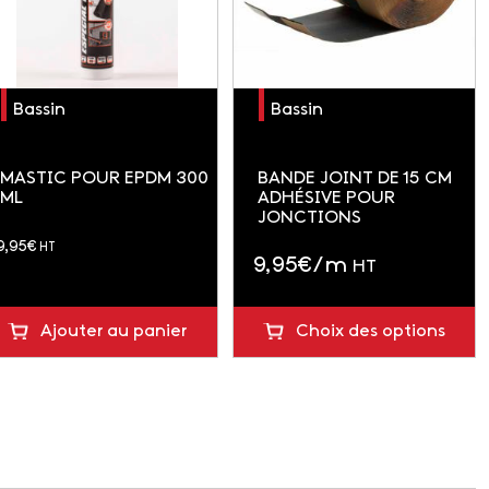
Bassin
Bassin
MASTIC POUR EPDM 300
BANDE JOINT DE 15 CM
ML
ADHÉSIVE POUR
JONCTIONS
soit 11.94 € TTC
9,95
€
HT
9,95
€
/ m
HT
soit
11.94 € TTC
Ajouter au panier
Choix des options