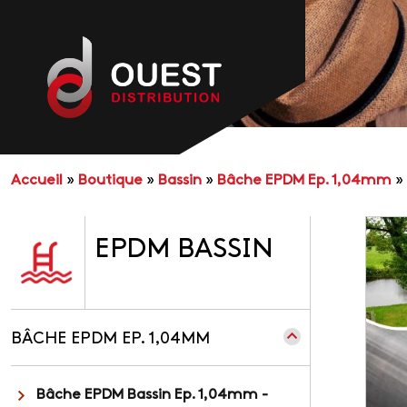
Accueil
»
Boutique
»
Bassin
»
Bâche EPDM Ep. 1,04mm
»
EPDM BASSIN
BÂCHE EPDM EP. 1,04MM
Bâche EPDM Bassin Ep. 1,04mm -