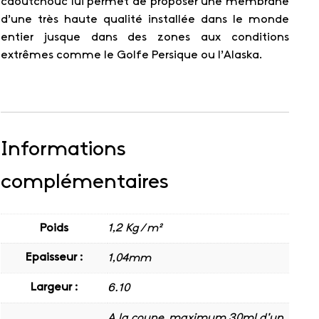
caoutchouc lui permet de proposer une membrane
d’une très haute qualité installée dans le monde
entier jusque dans des zones aux conditions
extrêmes comme le Golfe Persique ou l’Alaska.
Informations
complémentaires
Poids
1,2 Kg / m²
Epaisseur :
1,04mm
Largeur :
6.10
A la coupe, maximum 30ml d'un