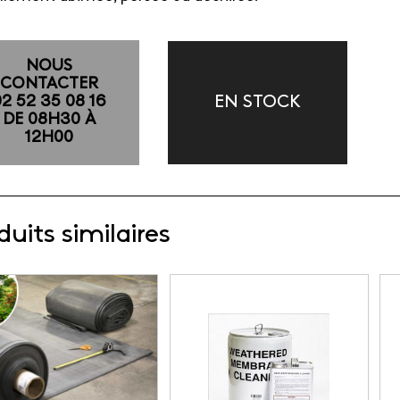
NOUS
CONTACTER
EN STOCK
02 52 35 08 16
DE 08H30 À
12H00
duits similaires