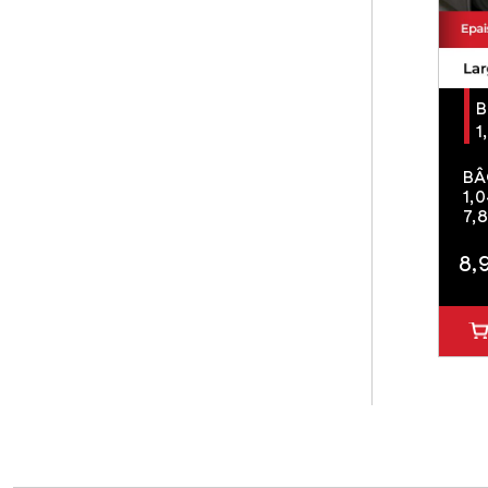
B
1
BÂ
1,
7,
8,
10.