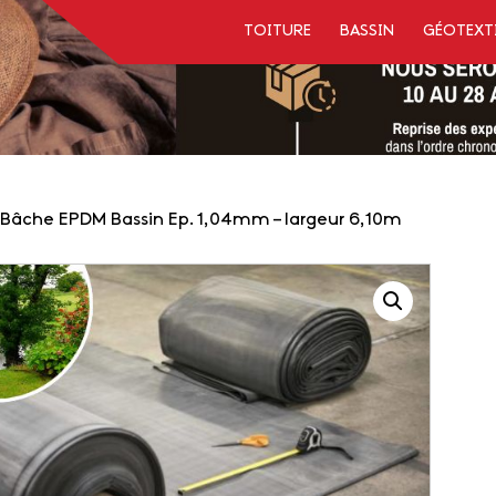
TOITURE
BASSIN
GÉOTEXT
Bâche EPDM Bassin Ep. 1,04mm – largeur 6,10m