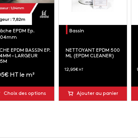
âche EPDM Ep.
Bassin
,04mm
CHE EPDM BASSIN EP.
NETTOYANT EPDM 500
04MM – LARGEUR
ML (EPDM CLEANER)
85M
soit 15.54 €
12,95
€
HT
95
€
HT le m²
soit
TTC
74 € TTC
Choix des options
Ajouter au panier