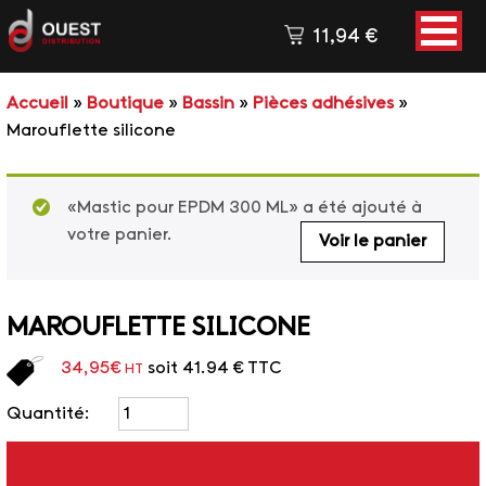
11,94
€
Accueil
»
Boutique
»
Bassin
»
Pièces adhésives
»
Mastic pour EPDM 300 ML
×
Marouflette silicone
1 X
9,95
€
TOTAL HT
9,95
€
«Mastic pour EPDM 300 ML» a été ajouté à
votre panier.
TOTAL TTC
11,94
€
Voir le panier
PASSER LA COMMANDE
MAROUFLETTE SILICONE
34,95
€
soit 41.94 € TTC
HT
Quantité: