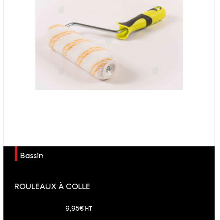
Bassin
ROULEAUX À COLLE
soit 11.94 € TTC
9,95
€
HT