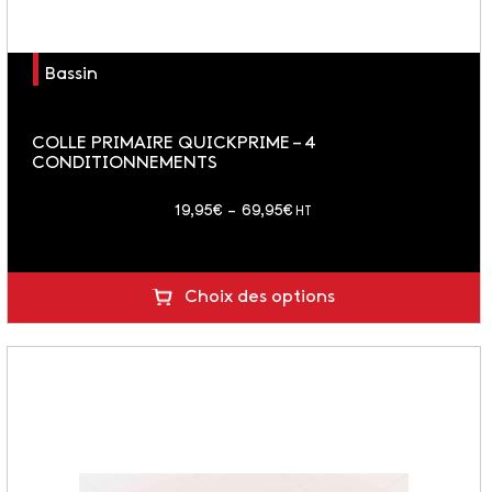
Bassin
COLLE PRIMAIRE QUICKPRIME – 4
CONDITIONNEMENTS
Plage
19,95
€
–
69,95
€
HT
de
prix :
19,95€
Choix des options
à
69,95€