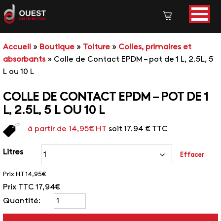
Accueil
»
Boutique
»
Toiture
»
Colles, primaires et
absorbants
»
Colle de Contact EPDM – pot de 1 L, 2.5L, 5
L ou 10 L
COLLE DE CONTACT EPDM – POT DE 1
L, 2.5L, 5 L OU 10 L
à partir de
14,95
€
HT
soit 17.94 € TTC
Litres
Effacer
Prix HT
14,95€
Prix TTC
17,94€
Quantité: