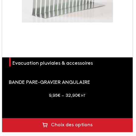
Evacuation pluviales & accessoires
BANDE PARE-GRAVIER ANGULAIRE
Plage
9,95
€
–
32,90
€
HT
de
prix :
9,95€
Choix des options
à
32,90€