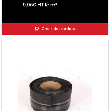
9,95
€
HT le m²
soit 11.94 € TTC
Choix des options