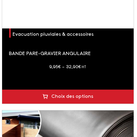
Evacuation pluviales & accessoires
BANDE PARE-GRAVIER ANGULAIRE
Plage
9,95
€
–
32,90
€
HT
de
prix :
9,95€
Choix des options
à
32,90€