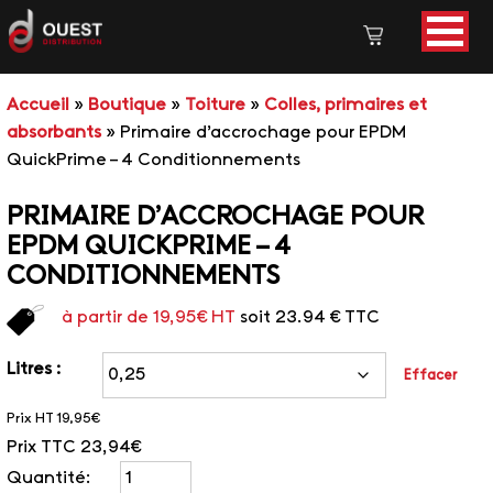
Accueil
»
Boutique
»
Toiture
»
Colles, primaires et
absorbants
»
Primaire d’accrochage pour EPDM
QuickPrime – 4 Conditionnements
PRIMAIRE D’ACCROCHAGE POUR
EPDM QUICKPRIME – 4
CONDITIONNEMENTS
à partir de
19,95
€
HT
soit 23.94 € TTC
Litres :
Effacer
Prix HT
19,95€
Prix TTC
23,94€
Quantité: