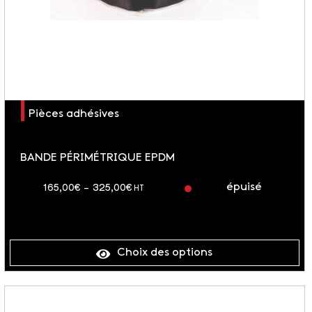
Pièces adhésives
BANDE PÉRIMÉTRIQUE EPDM
épuisé
Plage
165,00
€
–
325,00
€
HT
de
prix :
165,00€
Choix des options
à
325,00€