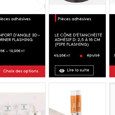
ièces adhésives
Pièces adhésives
NFORT D’ANGLE 3D –
LE CÔNE D’ÉTANCHÉITÉ
RNER FLASHING
ADHÉSIF D: 2,5 À 16 CM
(PIPE FLASHING)
Plage
95
€
–
19,95
€
HT
épuisé
49,95
€
HT
de
prix :
Lire la suite
14,95€
Choix des options
à
19,95€