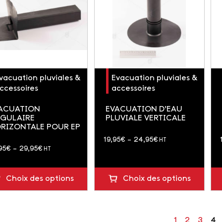
vacuation pluviales &
Evacuation pluviales &
ccessoires
accessoires
ACUATION
EVACUATION D’EAU
GULAIRE
PLUVIALE VERTICALE
RIZONTALE POUR EP
Plage
19,95
€
–
24,95
€
HT
Plage
95
€
–
29,95
€
HT
de
de
prix :
prix :
19,95€
Choix des options
Choix des options
24,95€
à
à
24,95€
29,95€
1
2
3
4