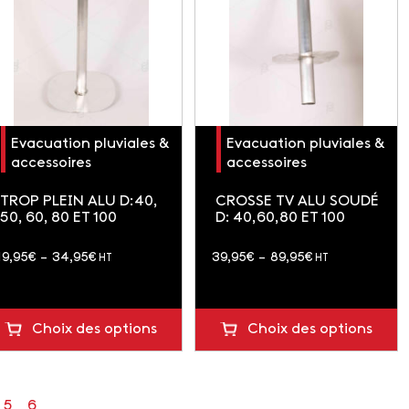
Evacuation pluviales &
Evacuation pluviales &
accessoires
accessoires
TROP PLEIN ALU D:40,
CROSSE TV ALU SOUDÉ
50, 60, 80 ET 100
D: 40,60,80 ET 100
Plage
Plage
19,95
€
–
34,95
€
39,95
€
–
89,95
€
HT
HT
de
de
prix :
prix :
19,95€
39,95€
Choix des options
Choix des options
à
à
34,95€
89,95€
5
6