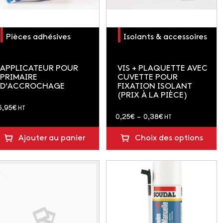
Pièces adhésives
Isolants & accessoires
APPLICATEUR POUR
VIS + PLAQUETTE AVEC
PRIMAIRE
CUVETTE POUR
D’ACCROCHAGE
FIXATION ISOLANT
(PRIX À LA PIÈCE)
5,95
€
HT
Plage
0,25
€
–
0,38
€
HT
de
Ajouter au panier
Choix des options
prix :
0,25€
à
0,38€