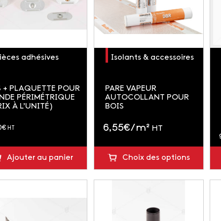
ièces adhésives
Isolants & accessoires
S + PLAQUETTE POUR
PARE VAPEUR
NDE PÉRIMÉTRIQUE
AUTOCOLLANT POUR
RIX À L’UNITÉ)
BOIS
6,55
€
/ m²
0
€
HT
HT
Ajouter au panier
Choix des options