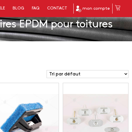
ILE
BLOG
FAQ
CONTACT
mon compte
res EPDM pour toitures