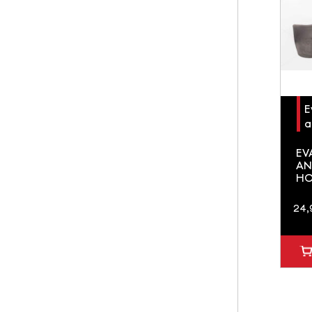
Nettoyant mousse PU et pistolet
Pistolet pour Mousse Polyuréthane
Pare vapeur autocollant pour Béton 1 x
15ml
E
a
EV
AN
HO
24,