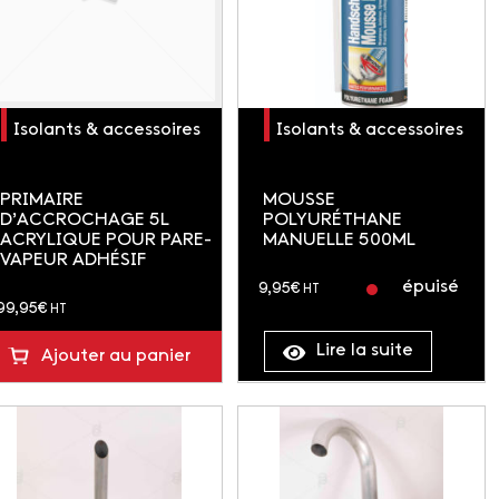
Isolants & accessoires
Isolants & accessoires
PRIMAIRE
MOUSSE
D’ACCROCHAGE 5L
POLYURÉTHANE
ACRYLIQUE POUR PARE-
MANUELLE 500ML
VAPEUR ADHÉSIF
épuisé
9,95
€
HT
99,95
€
HT
Lire la suite
Ajouter au panier